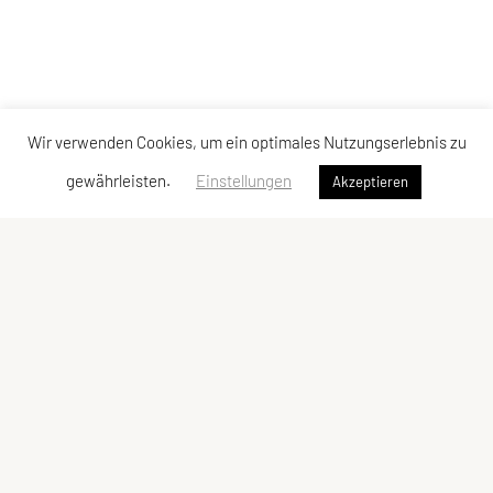
Wir verwenden Cookies, um ein optimales Nutzungserlebnis zu
gewährleisten.
Einstellungen
Akzeptieren
SPORTUNION Lilienfeld
Joetsustr. 11
3180 Lilienfeld
Telefon: +43 699 11803298
E-Mail:
andrea.brader@aon.at
ZVR-Zahl: 646940030