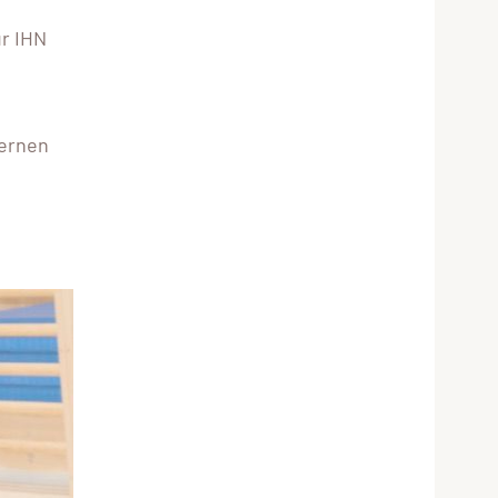
r IHN
lernen